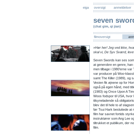
eiga
oversigt
anmeldelser
seven swor
(chat gim, qi jian)
filmoversigt
anm
»Hør her! Jeg ved ikke, hva
skal vi, De Syv Sværd, le
Seven Swords kan ses som
at generobre en genre, han 
men tilbage i 1980'erne var
var producer på Woo-klassi
samt The Killer (1989), og 
Vesten fik øjnene op for Ho
også på egen hånd, med tit
(1983) og Once Upon A Time 
Woos fodspor til USA, hvor 
tilsyneladende så obligator
blev det til hele to af slag
før Tsui Hark besluttede at 
film har savnet fortids styr
instruktører som Ang Lee o
tiltrukket et publikum, der
film.