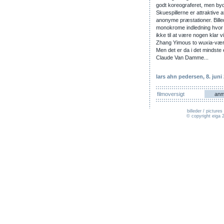
godt koreograferet, men byd
Skuespillerne er attraktive 
anonyme præstationer. Bille
monokrome indledning hvor alt
ikke til at være nogen klar 
Zhang Yimous to wuxia-værk
Men det er da i det mindste e
Claude Van Damme...
lars ahn pedersen
, 8. juni
filmoversigt
anm
billeder / pictur
© copyright eiga 2