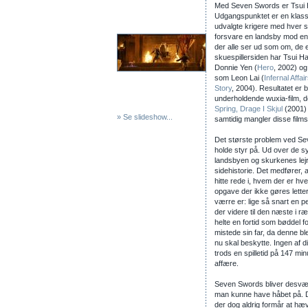
Med Seven Swords er Tsui Ha
Udgangspunktet er en klas
udvalgte krigere med hver s
forsvare en landsby mod en 
der alle ser ud som om, de 
skuespillersiden har Tsui Ha
Donnie Yen (
Hero
, 2002) o
som Leon Lai (
Infernal Affai
Story
, 2004). Resultatet er
underholdende wuxia-film, d
Spring, Drage I Skjul
(2001)
» Se slideshow...
samtidig mangler disse film
Det største problem ved Se
holde styr på. Ud over de syv
landsbyen og skurkenes lejr
sidehistorie. Det medfører, 
hitte rede i, hvem der er hve
opgave der ikke gøres letter
værre er: lige så snart en p
der videre til den næste i 
helte en fortid som bøddel 
mistede sin far, da denne b
nu skal beskytte. Ingen af d
trods en spilletid på 147 mi
affære.
Seven Swords bliver desvær
man kunne have håbet på. Det
der dog aldrig formår at 