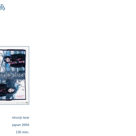
shunji iwai
japan 2004
135 min.