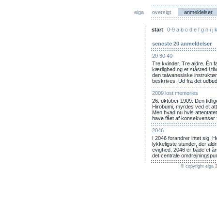
eiga
oversigt
anmeldelser
start
0-9
a
b
c
d
e
f
g
h
i
j
seneste 20 anmeldelser
20 30 40
Tre kvinder. Tre aldre. Én 
kærlighed og et ståsted i ti
den taiwanesiske instruktø
beskrives. Ud fra det udbud
2009 lost memories
26. oktober 1909: Den tidlig
Hirobumi, myrdes ved et att
Men hvad nu hvis attentatet
have fået af konsekvenser f
2046
I 2046 forandrer intet sig. 
lykkeligste stunder, der aldr
evighed. 2046 er både et års
det centrale omdrejningspun
© copyright eiga 2