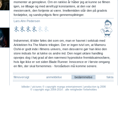
momenter at genopleve. Om en række år håber jeg at kunne se filmen
igen, se tilbage og med ærefrygt konstantere, at den var det
mesterværk, den fortjente at være. Imellemtiden står den på gradvis
fordøjelse, og sandsynligvis flere gennemspilninger.
Lars Ahn Pedersen
Indrømmet, til tider føles det som om, man er havnet i selskab med
Arkitekten fra The Matrix-trilogien. Der er ingen tvivl om, at Mamoru
Oshii er godt inde i filmens univers, men desværre gør han ikke den
store indsats for at lukke os andre ind. Den noget uklare handling
opvejes dog i høj grad af den nærmest hypnotiske fremtidsatmosfære,
hvis lige ikke er set siden Blade Runner. Innocence er i første omgang
en film, der skal fornemmes - forståelsen må komme senere.
filmoversigt
anmeldelse
bedømmelse
fakta
billeder / pictures © copyright manga entertainment | production ig 2006
© copyright eiga 2004-2014 : alle rettigheder forbeholdes