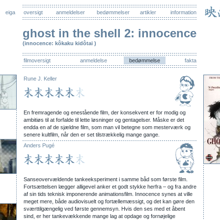
eiga
oversigt
anmeldelser
bedømmelser
artikler
information
ghost in the shell 2: innocence
(innocence: kôkaku kidôtai )
filmoversigt
anmeldelse
bedømmelse
fakta
Rune J. Keller
En fremragende og enestående film, der konsekvent er for modig og
ambitiøs til at forfalde til lette løsninger og gentagelser. Måske er det
endda en af de sjældne film, som man vil betegne som mesterværk og
senere kultfilm, når den er set tilstrækkelig mange gange.
Anders Pugé
Sanseovervældende tankeeksperiment i samme båd som første film.
Fortsættelsen lægger alligevel anker et godt stykke herfra – og fra andre
af sin tids teknisk imponerende animationsfilm. Innocence synes at ville
meget mere, både audiovisuelt og fortællemæssigt, og det kan gøre den
sværttilgængelig ved første gennemsyn. Hvis den ses med et åbent
sind, er her tankevækkende mange lag at opdage og fornøjelige