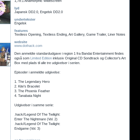
1,78:1 Anamorphic Widescreen
lyd
Japansk DD2.0, Engelsk DD2.0
undertekster
Engelsk
features
Textless Opening, Textless Ending, Art Gallery, Game Trailer, Liner Notes
website
www.dothack.com
Den anmeldte standardudgave i region 1 fra Bandai Entertainment findes
også som
Limited Edition
inklusiv Original CD Sondtrack og Collector's Art
Box med plads til alle tre udgivelser i serien.
Episoder i anmeldte udgivelse:
1. The Legendary Hero
2. Kite's Bracelet
3. The Phoenix Feather
4. Tanabata Night
Udgivelser i samme serie:
.hack//Legend Of The Twilight:
Enter The Nightmare (Vol. 2)
.hack//Legend Of The Twilight:
Endgame (Vol. 3)