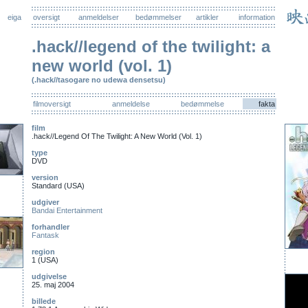
eiga
oversigt
anmeldelser
bedømmelser
artikler
information
.hack//legend of the twilight: a
new world (vol. 1)
(.hack//tasogare no udewa densetsu)
filmoversigt
anmeldelse
bedømmelse
fakta
film
.hack//Legend Of The Twilight: A New World (Vol. 1)
type
DVD
version
Standard (USA)
udgiver
Bandai Entertainment
forhandler
Fantask
region
1 (USA)
udgivelse
25. maj 2004
billede