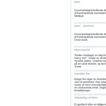
three
Gyserantologi bestående af tr
af fremtrædende instruktø
Nimibutr.
three... extremes
Gyserantologi bestående af tr
af fremtrædende instruktør
Chan-wook.
tokyo psycho
Yumiko modtager en dag bre
marry me!”. Under en skol
mystisk pakke. Gradvist teg
på en sand historie, og la
Tomie.
uninvited, the
Kangs livs tager en drastis
ved sit spisebord. Han søg
synes at have overnaturlige
en chokerende fortid. Snige
fortælletempo.
whispering corridors
Et genfærd efter en tidlige