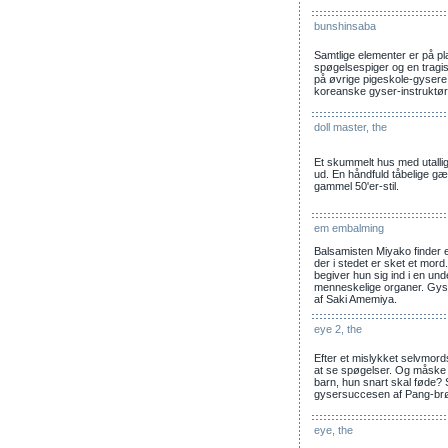
bunshinsaba
Samtlige elementer er på p
spøgelsespiger og en tragis
på øvrige pigeskole-gysere, 
koreanske gyser-instruktør
doll master, the
Et skummelt hus med utallige
ud. En håndfuld tåbelige g
gammel 50'er-stil.
em embalming
Balsamisten Miyako finder en
der i stedet er sket et mor
begiver hun sig ind i en un
menneskelige organer. Gys
af Saki Amemiya.
eye 2, the
Efter et mislykket selvmor
at se spøgelser. Og måsk
barn, hun snart skal føde? S
gysersuccesen af Pang-br
eye, the