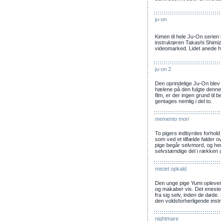
ju-on
Kimen til hele Ju-On serien
instruktøren Takashi Shimizu
videomarked. Lidet anede h
ju-on 2
Den oprindelige Ju-On blev 
hælene på den fulgte denne 
film, er der ingen grund til
gentages nemlig i del to.
memento mori
To pigers indbyrdes forhold
som ved et tilfælde falder 
pige begår selvmord, og he
selvstændige del i rækken 
mistet opkald
Den unge pige Yumi oplever
og makaber vis. Det eneste 
fra sig selv, inden de døde. 
den voldsforherligende inst
nightmare