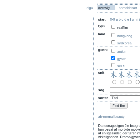
eiga
oversigt
anmeldelser
start
0-9
a
b
c
d
e
f
g
h
i
j
type
realfilm
land
hongkong
sydkorea
genre
action
gyser
sci-fi
snit
søg
sorter
ab-normal beauty
Da teenagepigen Jin fotografe
hun besat af morbide motiver
af en ligesindet, der fører i
virkeligheden. Drama/gyser