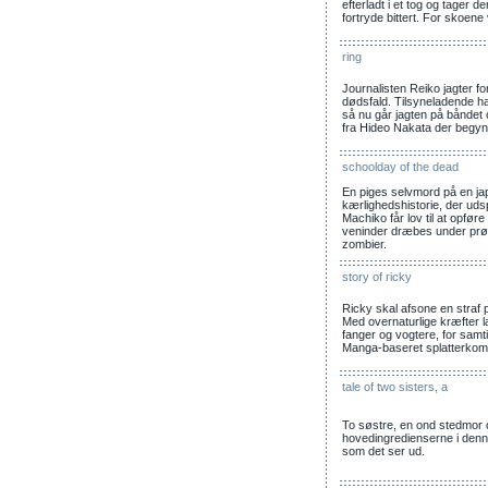
efterladt i et tog og tager 
fortryde bittert. For skoene
ring
Journalisten Reiko jagter fo
dødsfald. Tilsyneladende ha
så nu går jagten på båndet
fra Hideo Nakata der begyn
schoolday of the dead
En piges selvmord på en jap
kærlighedshistorie, der udsp
Machiko får lov til at opfø
veninder dræbes under prø
zombier.
story of ricky
Ricky skal afsone en straf p
Med overnaturlige kræfter 
fanger og vogtere, for samt
Manga-baseret splatterkome
tale of two sisters, a
To søstre, en ond stedmor 
hovedingredienserne i denne
som det ser ud.