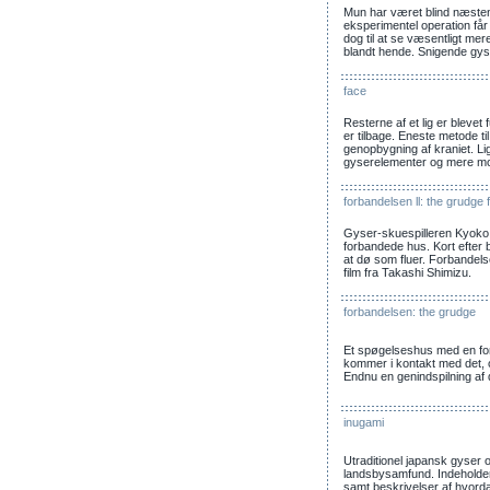
Mun har været blind næsten 
eksperimentel operation få
dog til at se væsentligt mer
blandt hende. Snigende gys
face
Resterne af et lig er blevet
er tilbage. Eneste metode til
genopbygning af kraniet. Lig
gyserelementer og mere mo
forbandelsen ll: the grudge 
Gyser-skuespilleren Kyoko 
forbandede hus. Kort efter 
at dø som fluer. Forbandels
film fra Takashi Shimizu.
forbandelsen: the grudge
Et spøgelseshus med en fo
kommer i kontakt med det, 
Endnu en genindspilning af 
inugami
Utraditionel japansk gyser 
landsbysamfund. Indeholde
samt beskrivelser af hvord