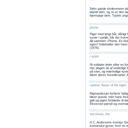
Seks gamle skolevenner pla
blandt dem, og nu er den dø
hjemsøge dem. Typisk ungd
phone
Piger med langt hår, dårligt
syner i spejle, hår der kom
Alt sammen i Phone. En Noki
egen? Indeholder den mest 
(1976).
r-point
Ni soldater leder efter en f
Her plages de af underlige l
på sten, og mærkelige syne
bliver deres hovedkvarter. 
rahtree: flower of the night
Rigmandssøn forfører fattig
bliver gravid, men hans foræ
galt og pigen forbløder til 
Eksorcist-parodi og overnat
red shoes, the
H.C. Andersens eventyr De
koreanske gyser, hvor en en