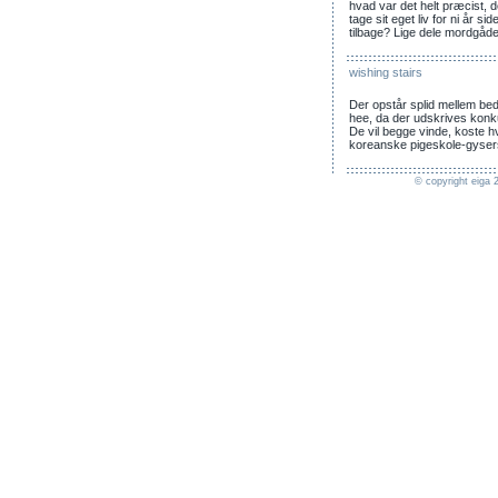
hvad var det helt præcist, d
tage sit eget liv for ni år s
tilbage? Lige dele mordgåd
wishing stairs
Der opstår splid mellem be
hee, da der udskrives konk
De vil begge vinde, koste hv
koreanske pigeskole-gyser
© copyright eiga 2