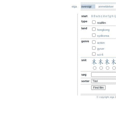
eiga
oversigt
anmeldelser
start
0-9
a
b
c
d
e
f
g
h
i
j
type
realfilm
land
hongkong
sydkorea
genre
action
gyser
sci-fi
snit
søg
sorter
© copyright eiga 2