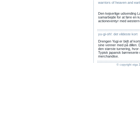
warriors of heaven and ear
Den kejserlige udsending Lai
samarbejde for at føre en k
actioneventyr med western
yu-gi-oh!: det vildeste kort
Drengen Yugi er bidt af kort
sine venner med på dillen. De
den største turnering, hvor
Typisk japansk børneserie 
merchandise.
© copyright eiga 2