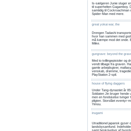
Is-sælgeren Junie sluger e
til superhelten Gagamboy. 
samtidig til Cockroachman o
Spider-Man med mere.
great yokai war, the
Drengen Tadashi transporte
hvor han sammen med gods
må kæmpe mod det onde. Bø
Miike.
gungrave: beyond the grav
Med to tvillingepistoler og
vendt tilbage fra graven. Ha
gamle arbejdsgiver, mafiasy
venskab, drømme, tragedie
PlayStation 2-spil.
house of flying daggers
Under Tang-dynastiet år 859 
Soldaten Jin bruger hende uv
men en forelskelse tvinger h
pligten. Storslået eventyr-
Yimou.
inugami
Utraditionel japansk gyser 
landsbysamfund. Indeholde
samt beskrivelser af hvord