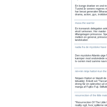
En konge dræber en ond tro
Tusind år senere regeres ri
har besat generalen Bihara
drama, action, gys, trolddo
musa the warrior
En koreansk delegation ank
eksil i ørkenen. Her møder
tilfangetagen prinsesse. S
mellem en general, prinsess
landskaber.
nadia fra de mystiske have
Den mystiske Atlantis-pige
kæmper mod ondsindede og 
tv-serien med samme navn
nin×nin ninja hattori-kun th
Ninjaen Hattori er blandt de
tidsalder. Enkelt set "Tarz
dreng får en oplevelse ud o
manga af Fujiko Fuji. Stilful
resurrection of the little mat
"Resurrection Of The Little M
reality-spil, hvor spillerne sk