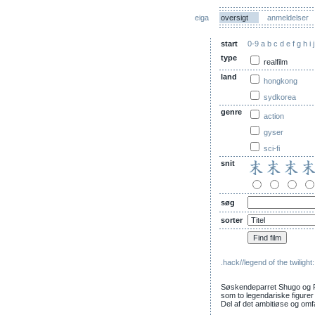
eiga
oversigt
anmeldelser
start
0-9
a
b
c
d
e
f
g
h
i
j
type
realfilm
land
hongkong
sydkorea
genre
action
gyser
sci-fi
snit
søg
sorter
.hack//legend of the twilight
Søskendeparret Shugo og Ren
som to legendariske figurer 
Del af det ambitiøse og om