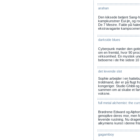
arahan
Den kiksede betjent Sang-h
kampkunstner Eui-jin, og ro
De 7 Mestre. Falde på hal
ekstravagante kampscener
darkside blues
Cyberpunk møder den gotis
om en fremtid, hvor 90 pro
virksomhed. En mystisk un
beboerne i de frie sidste 10
det levende slot
Sophie arbejder i en hatteb
troldmand, der er på flugt f
kongeriger. Studio Ghibli o
sammen om at skabe et fant
voksne.
full metal alchemist: the cur
Brødrene Edward og Alphon
genoplive deres mor, men for
levende rustning. Nu drage
alkymiens kunst i denne fri
gagamboy