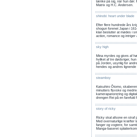
tænke på sig, når hun dør
Matrix og H.C. Andersen.
shinobi: heart under blade
Efter flere hundrede års kr
shogun forenet Japan i 1614.
klan beslutter at mødes i sm
action, romance og intriger
sky high
Mina myrdes og gives af høj
hvilket af tre dødsriger, hu
på Jorden, usynlig for andr
hendes og andres lignende 
steamboy
Katsuhiro Ôtomo, skaberen a
minutters flyvske og medri
kamerapanorering og digital
drengen Rei på en fareful
story of ricky
Ricky skal afsone en straf p
Med overnaturlige kræfter 
fanger og vogtere, for samt
Manga-baseret splatterkome