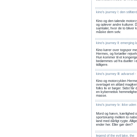
kino's journey l: den stilfæ
Kino og den talende motorcyk
og oplever andre kulturer. D
samtaler, hvor de to bliver
måske dem selv.
kino's journey ll: emerging 
Kino kører over togspor me
Hermes, og fortæller rejsehis
Hun kommer til et kongerig
bedømmes ud fra dueller i 
tidligere.
kino's journey lll: advarsel -
Kino og motorcyklen Herme
overtaget en afdød magikers
folks liv er bøger. Sidst får
en kybernetisk hemmelighed
masse.
kino's journey lv: ikke uden
Mord og hævn, kærlighed og
sportskamp mellem to nabol
land med dårligt rygte. Allig
ender her. Eller gør den?
legend of the evil lake, the