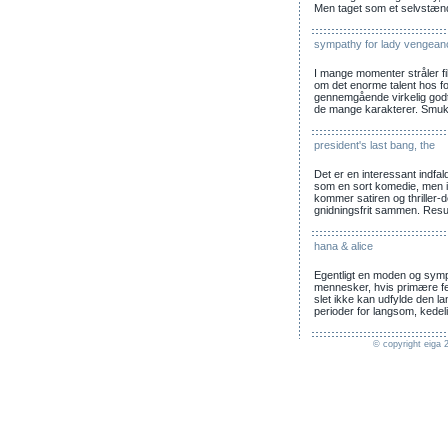
Men taget som et selvstændi
sympathy for lady vengean
I mange momenter stråler fi
om det enorme talent hos fo
gennemgående virkelig godt, 
de mange karakterer. Smuk
president's last bang, the
Det er en interessant indfal
som en sort komedie, men i
kommer satiren og thriller-de
gnidningsfrit sammen. Result
hana & alice
Egentligt en moden og symp
mennesker, hvis primære fej
slet ikke kan udfylde den lang
perioder for langsom, ked
© copyright eiga 2