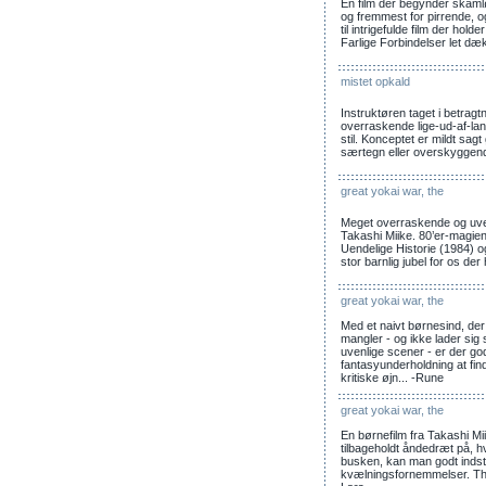
En film der begynder skamløs
og fremmest for pirrende, o
til intrigefulde film der holde
Farlige Forbindelser let dæ
mistet opkald
Instruktøren taget i betragt
overraskende lige-ud-af-lan
stil. Konceptet er mildt sa
særtegn eller overskyggende
great yokai war, the
Meget overraskende og uvente
Takashi Miike. 80’er-magie
Uendelige Historie (1984) og
stor barnlig jubel for os der
great yokai war, the
Med et naivt børnesind, der 
mangler - og ikke lader s
uvenlige scener - er der g
fantasyunderholdning at fi
kritiske øjn... -Rune
great yokai war, the
En børnefilm fra Takashi M
tilbageholdt åndedræt på, h
busken, kan man godt indstil
kvælningsfornemmelser. The 