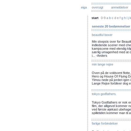
eiga
oversigt
anmeldelser
start
0-9
a
b
c
d
e
f
g
h
i
j
seneste 20 bedømmelser
beautiful boxer
Min skepsis over for Beauti
indledende scener med che
kampscene med elendig klip
særlig umagenhed med at o
i... -Anders
min lange rejse
Oven på de voldsomt flotte,
Hero og House Of Flying Da
Yimou nede på jorden igen i
Lange Rejse forbliver dog e
tokyo godfathers
Tokyo Godfathers er nok en li
film, der alligevel kommer nog
ved første øjekast ubehageli
spilletiden kommer man til a
farlige forbindelser