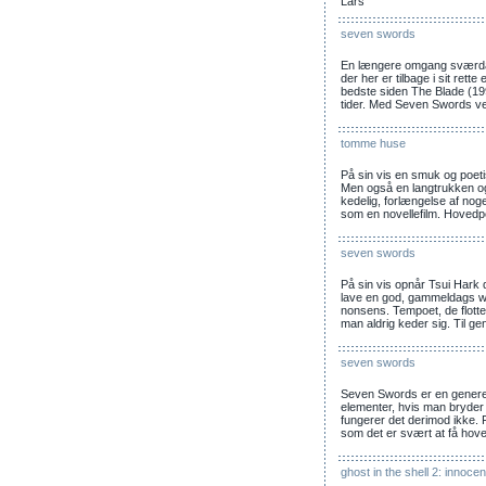
Lars
seven swords
En længere omgang sværdac
der her er tilbage i sit rett
bedste siden The Blade (1
tider. Med Seven Swords ve
tomme huse
På sin vis en smuk og poetisk
Men også en langtrukken o
kedelig, forlængelse af nog
som en novellefilm. Hovedp
seven swords
På sin vis opnår Tsui Hark 
lave en god, gammeldags wu
nonsens. Tempoet, de flotte
man aldrig keder sig. Til g
seven swords
Seven Swords er en generelt 
elementer, hvis man bryder 
fungerer det derimod ikke.
som det er svært at få hove
ghost in the shell 2: innoce