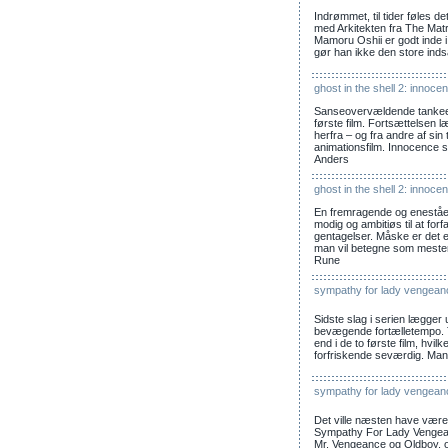
Indrømmet, til tider føles 
med Arkitekten fra The Matri
Mamoru Oshii er godt inde 
gør han ikke den store indsa
ghost in the shell 2: innoce
Sanseovervældende tanke
første film. Fortsættelsen l
herfra – og fra andre af sin
animationsfilm. Innocence s
Anders
ghost in the shell 2: innoce
En fremragende og eneståen
modig og ambitiøs til at forfa
gentagelser. Måske er det 
man vil betegne som mesterv
Rune
sympathy for lady vengean
Sidste slag i serien lægger
bevægende fortælletempo. To
end i de to første film, hv
forfriskende seværdig. Man s
sympathy for lady vengean
Det ville næsten have været
Sympathy For Lady Vengea
Mr. Vengeance og Oldboy, og 