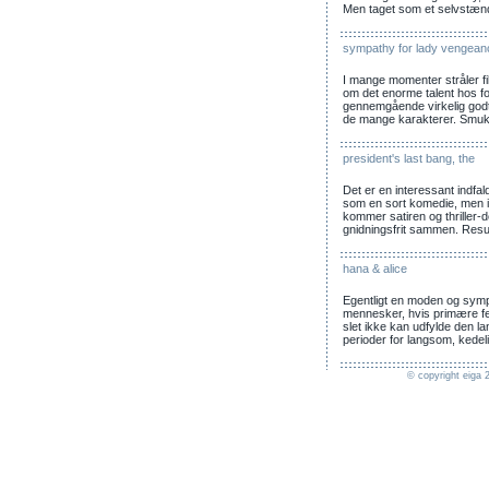
Men taget som et selvstændi
sympathy for lady vengean
I mange momenter stråler fi
om det enorme talent hos fo
gennemgående virkelig godt, 
de mange karakterer. Smuk
president's last bang, the
Det er en interessant indfal
som en sort komedie, men i
kommer satiren og thriller-de
gnidningsfrit sammen. Result
hana & alice
Egentligt en moden og symp
mennesker, hvis primære fej
slet ikke kan udfylde den lang
perioder for langsom, ked
© copyright eiga 2