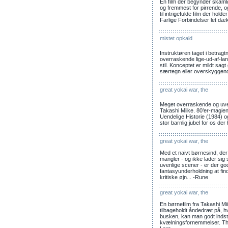
En film der begynder skamløs
og fremmest for pirrende, o
til intrigefulde film der holde
Farlige Forbindelser let dæ
mistet opkald
Instruktøren taget i betragt
overraskende lige-ud-af-lan
stil. Konceptet er mildt sa
særtegn eller overskyggende
great yokai war, the
Meget overraskende og uvente
Takashi Miike. 80’er-magie
Uendelige Historie (1984) og
stor barnlig jubel for os der
great yokai war, the
Med et naivt børnesind, der 
mangler - og ikke lader s
uvenlige scener - er der g
fantasyunderholdning at fi
kritiske øjn... -Rune
great yokai war, the
En børnefilm fra Takashi M
tilbageholdt åndedræt på, h
busken, kan man godt indstil
kvælningsfornemmelser. The 