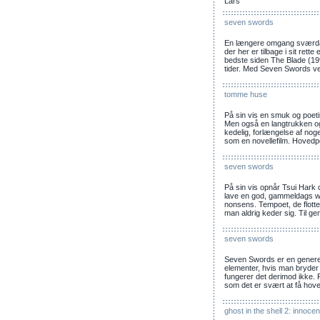
Lars
seven swords
En længere omgang sværdac
der her er tilbage i sit rett
bedste siden The Blade (1
tider. Med Seven Swords ve
tomme huse
På sin vis en smuk og poetisk
Men også en langtrukken o
kedelig, forlængelse af nog
som en novellefilm. Hovedp
seven swords
På sin vis opnår Tsui Hark 
lave en god, gammeldags wu
nonsens. Tempoet, de flotte
man aldrig keder sig. Til g
seven swords
Seven Swords er en generelt 
elementer, hvis man bryder 
fungerer det derimod ikke.
som det er svært at få hove
ghost in the shell 2: innoce