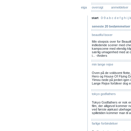
eiga
oversigt
anmeldelser
start
0-9
a
b
c
d
e
f
g
h
i
j
seneste 20 bedømmelser
beautiful boxer
Min skepsis over for Beauti
indledende scener med che
kampscene med elendig klip
særlig umagenhed med at o
i... -Anders
min lange rejse
Oven på de voldsomt flotte,
Hero og House Of Flying Da
Yimou nede på jorden igen i
Lange Rejse forbliver dog e
tokyo godfathers
Tokyo Godfathers er nok en li
film, der alligevel kommer nog
ved første øjekast ubehageli
spilletiden kommer man til a
farlige forbindelser