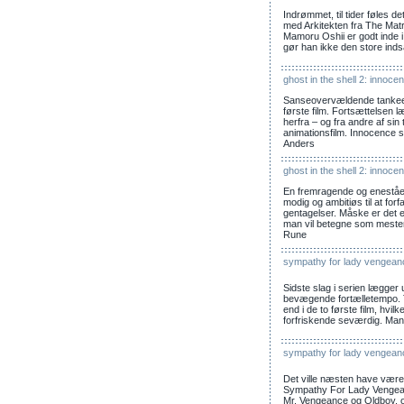
Indrømmet, til tider føles 
med Arkitekten fra The Matri
Mamoru Oshii er godt inde 
gør han ikke den store indsa
ghost in the shell 2: innoce
Sanseovervældende tanke
første film. Fortsættelsen l
herfra – og fra andre af sin
animationsfilm. Innocence s
Anders
ghost in the shell 2: innoce
En fremragende og eneståen
modig og ambitiøs til at forfa
gentagelser. Måske er det 
man vil betegne som mesterv
Rune
sympathy for lady vengean
Sidste slag i serien lægger
bevægende fortælletempo. To
end i de to første film, hv
forfriskende seværdig. Man s
sympathy for lady vengean
Det ville næsten have været
Sympathy For Lady Vengea
Mr. Vengeance og Oldboy, og 