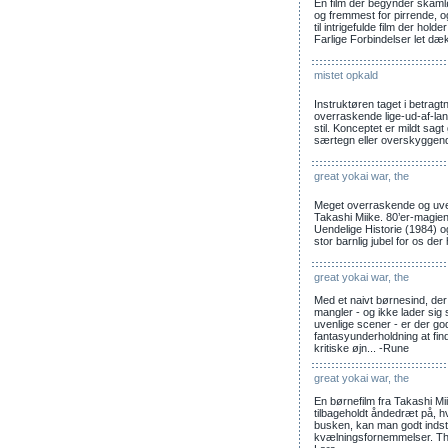
En film der begynder skamløs
og fremmest for pirrende, o
til intrigefulde film der holde
Farlige Forbindelser let dæ
mistet opkald
Instruktøren taget i betragt
overraskende lige-ud-af-lan
stil. Konceptet er mildt sa
særtegn eller overskyggende
great yokai war, the
Meget overraskende og uvente
Takashi Miike. 80’er-magie
Uendelige Historie (1984) og
stor barnlig jubel for os der
great yokai war, the
Med et naivt børnesind, der 
mangler - og ikke lader s
uvenlige scener - er der g
fantasyunderholdning at fi
kritiske øjn... -Rune
great yokai war, the
En børnefilm fra Takashi M
tilbageholdt åndedræt på, h
busken, kan man godt indstil
kvælningsfornemmelser. The 