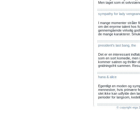
Men taget som et selvstændi
sympathy for lady vengean
I mange momenter stråler fi
om det enorme talent hos fo
gennemgående virkelig godt, 
de mange karakterer. Smuk
president's last bang, the
Det er en interessant indfal
som en sort komedie, men i
kommer satiren og thriller-de
gnidningsfrit sammen. Result
hana & alice
Egentligt en moden og symp
mennesker, hvis primære fej
slet ikke kan udfylde den lang
perioder for langsom, ked
© copyright eiga 2