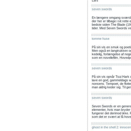
Lars
seven swords
En længere omgang sværdac
der her er tilbage i sit rett
bedste siden The Blade (1
tider. Med Seven Swords ve
tomme huse
På sin vis en smuk og poetisk
Men også en langtrukken o
kedelig, forlængelse af nog
som en novellefilm. Hovedp
seven swords
På sin vis opnår Tsui Hark 
lave en god, gammeldags wu
nonsens. Tempoet, de flotte
man aldrig keder sig. Til g
seven swords
Seven Swords er en generelt 
elementer, hvis man bryder 
fungerer det derimod ikke.
som det er svært at få hove
ghost in the shell 2: innoce