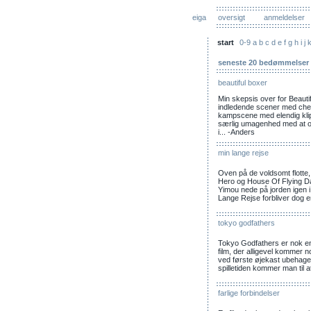
eiga
oversigt
anmeldelser
start
0-9
a
b
c
d
e
f
g
h
i
j
seneste 20 bedømmelser
beautiful boxer
Min skepsis over for Beauti
indledende scener med che
kampscene med elendig klip
særlig umagenhed med at o
i... -Anders
min lange rejse
Oven på de voldsomt flotte,
Hero og House Of Flying Da
Yimou nede på jorden igen i
Lange Rejse forbliver dog e
tokyo godfathers
Tokyo Godfathers er nok en li
film, der alligevel kommer nog
ved første øjekast ubehageli
spilletiden kommer man til a
farlige forbindelser