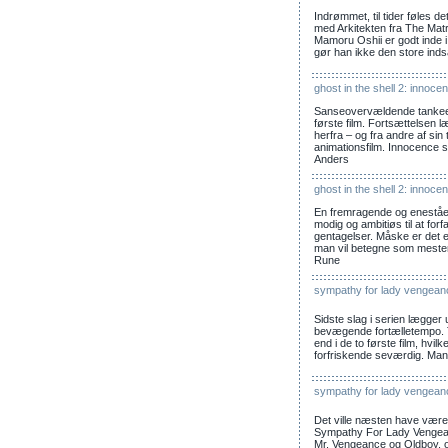
Indrømmet, til tider føles 
med Arkitekten fra The Matri
Mamoru Oshii er godt inde 
gør han ikke den store indsa
ghost in the shell 2: innoce
Sanseovervældende tanke
første film. Fortsættelsen l
herfra – og fra andre af sin
animationsfilm. Innocence s
Anders
ghost in the shell 2: innoce
En fremragende og eneståen
modig og ambitiøs til at forfa
gentagelser. Måske er det 
man vil betegne som mesterv
Rune
sympathy for lady vengean
Sidste slag i serien lægger
bevægende fortælletempo. To
end i de to første film, hv
forfriskende seværdig. Man s
sympathy for lady vengean
Det ville næsten have været
Sympathy For Lady Vengea
Mr. Vengeance og Oldboy, og 