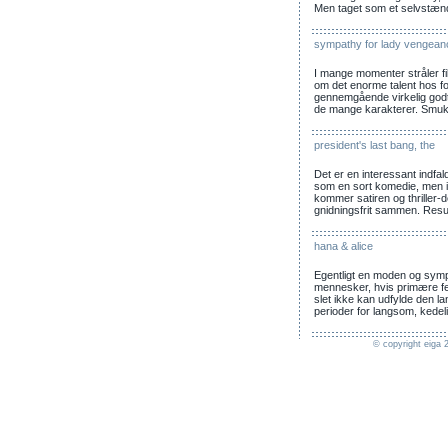
Men taget som et selvstændi
sympathy for lady vengean
I mange momenter stråler fi
om det enorme talent hos fo
gennemgående virkelig godt, 
de mange karakterer. Smuk
president's last bang, the
Det er en interessant indfal
som en sort komedie, men i
kommer satiren og thriller-de
gnidningsfrit sammen. Result
hana & alice
Egentligt en moden og symp
mennesker, hvis primære fej
slet ikke kan udfylde den lang
perioder for langsom, ked
© copyright eiga 2