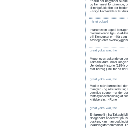
En film der begynder skamløs
og fremmest for pirrende, o
til intrigefulde film der holde
Farlige Forbindelser let dæ
mistet opkald
Instruktøren taget i betragt
overraskende lige-ud-af-lan
stil. Konceptet er mildt sa
særtegn eller overskyggende
great yokai war, the
Meget overraskende og uvente
Takashi Miike. 80’er-magie
Uendelige Historie (1984) og
stor barnlig jubel for os der
great yokai war, the
Med et naivt børnesind, der 
mangler - og ikke lader s
uvenlige scener - er der g
fantasyunderholdning at fi
kritiske øjn... -Rune
great yokai war, the
En børnefilm fra Takashi M
tilbageholdt åndedræt på, h
busken, kan man godt indstil
kvælningsfornemmelser. The 