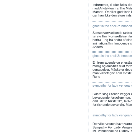
Indrømmet, til tider føles 
med Arkitekten fra The Matri
Mamoru Oshii er godt inde 
gør han ikke den store indsa
ghost in the shell 2: innoce
Sanseovervældende tanke
første film. Fortsættelsen l
herfra – og fra andre af sin
animationsfilm. Innocence s
Anders
ghost in the shell 2: innoce
En fremragende og eneståen
modig og ambitiøs til at forfa
gentagelser. Måske er det 
man vil betegne som mesterv
Rune
sympathy for lady vengean
Sidste slag i serien lægger
bevægende fortælletempo. To
end i de to første film, hv
forfriskende seværdig. Man s
sympathy for lady vengean
Det ville næsten have været
Sympathy For Lady Vengea
Mr. Vengeance og Oldboy, og 