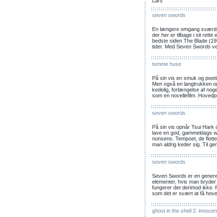
Lars
seven swords
En længere omgang sværdac
der her er tilbage i sit rett
bedste siden The Blade (1
tider. Med Seven Swords ve
tomme huse
På sin vis en smuk og poetisk
Men også en langtrukken o
kedelig, forlængelse af nog
som en novellefilm. Hovedp
seven swords
På sin vis opnår Tsui Hark 
lave en god, gammeldags wu
nonsens. Tempoet, de flotte
man aldrig keder sig. Til g
seven swords
Seven Swords er en generelt 
elementer, hvis man bryder 
fungerer det derimod ikke.
som det er svært at få hove
ghost in the shell 2: innoce