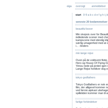
eiga
oversigt
anmeldelser
start
0-9
a
b
c
d
e
f
g
h
i
j
seneste 20 bedømmelser
beautiful boxer
Min skepsis over for Beauti
indledende scener med che
kampscene med elendig klip
særlig umagenhed med at o
i... -Anders
min lange rejse
Oven på de voldsomt flotte,
Hero og House Of Flying Da
Yimou nede på jorden igen i
Lange Rejse forbliver dog e
tokyo godfathers
Tokyo Godfathers er nok en li
film, der alligevel kommer nog
ved første øjekast ubehageli
spilletiden kommer man til a
farlige forbindelser